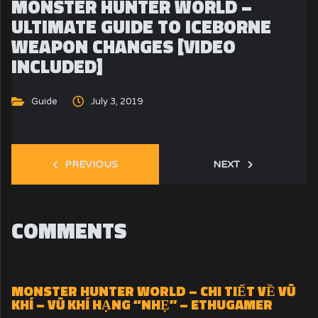
MONSTER HUNTER WORLD –
ULTIMATE GUIDE TO ICEBORNE
WEAPON CHANGES [VIDEO
INCLUDED]
Guide
July 3, 2019
PREVIOUS
NEXT
COMMENTS
MONSTER HUNTER WORLD – CHI TIẾT VỀ VŨ
KHÍ – VŨ KHÍ HẠNG “NHẸ” – ETHUGAMER