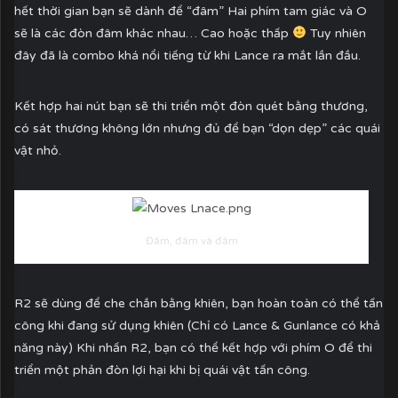
hết thời gian bạn sẽ dành để “đâm” Hai phím tam giác và O
sẽ là các đòn đâm khác nhau… Cao hoặc thấp
Tuy nhiên
đây đã là combo khá nổi tiếng từ khi Lance ra mắt lần đầu.
Kết hợp hai nút bạn sẽ thi triển một đòn quét bằng thương,
có sát thương không lớn nhưng đủ để bạn “dọn dẹp” các quái
vật nhỏ.
Đâm, đâm và đâm
R2 sẽ dùng để che chắn bằng khiên, bạn hoàn toàn có thể tấn
công khi đang sử dụng khiên (Chỉ có Lance & Gunlance có khả
năng này) Khi nhấn R2, bạn có thể kết hợp với phím O để thi
triển một phản đòn lợi hại khi bị quái vật tấn công.