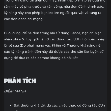
Trong khi đang thi triển đòn này, nhấn tiếp phím O sẽ đưa thợ
săn nhảy về phía trước và tấn công, nếu đòn đánh chính xác,
kỹ năng này cho phép bạn leo lên người quái vật và tung ra
các đòn đánh chí mạng.
Cuối cùng, để né đòn trong khi sử dụng Lance, bạn chỉ việc
nhấn phím X, tuy giới hạn ở các động tác lướt nhỏ hoặc nhảy
lùi về sau (Do phải mang vác Khiên và Thương khá nặng nề)
các kỹ năng tránh đòn này đã được các thợ săn lão luyện sử
dụng để đưa ra các combo không có hồi kết.
PHÂN TÍCH
ĐIỂM MẠNH
Sát thương khá tốt dù các chiêu thức có động tác đơn