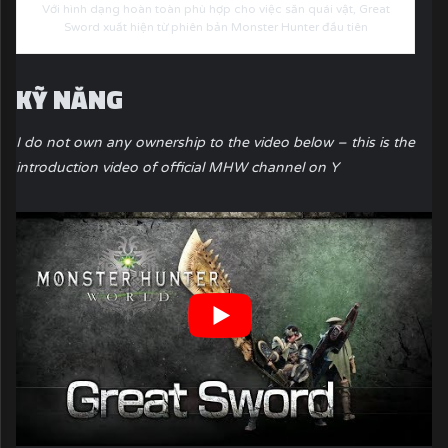
Với hình dạng hoàn toàn phù hợp cho việc săn quái vật, Great
Sword xuất hiện từ phiên bản Monster Hunter đầu tiên
KỸ NĂNG
I do not own any ownership to the video below – this is the
introduction video of official MHW channel on Y