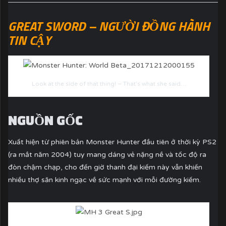
GREAT SWORD – NGƯỜI ĐỒNG HÀNH
TIN CẬY
Look at the side of that thing! – That’s what she said…
NGUỒN GỐC
Xuất hiện từ phiên bản Monster Hunter đầu tiên ở thời kỳ PS2
(ra mắt năm 2004) tuy mang dáng vẻ nặng nề và tốc độ ra
đòn chậm chạp, cho đến giờ thanh đại kiếm này vẫn khiến
nhiều thợ săn kinh ngạc về sức mạnh với mỗi đường kiếm.