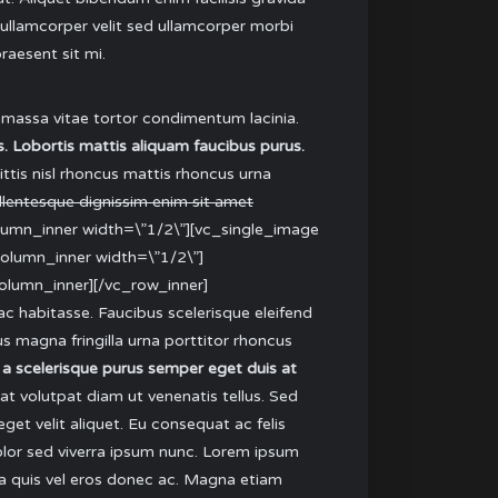
ullamcorper velit sed ullamcorper morbi
raesent sit mi.
 massa vitae tortor condimentum lacinia.
. Lobortis mattis aliquam faucibus purus.
ittis nisl rhoncus mattis rhoncus urna
ellentesque dignissim enim sit amet
column_inner width=\”1/2\”][vc_single_image
column_inner width=\”1/2\”]
olumn_inner][/vc_row_inner]
ac habitasse. Faucibus scelerisque eleifend
s magna fringilla urna porttitor rhoncus
i a scelerisque purus semper eget duis at
a at volutpat diam ut venenatis tellus. Sed
get velit aliquet. Eu consequat ac felis
olor sed viverra ipsum nunc. Lorem ipsum
nia quis vel eros donec ac. Magna etiam