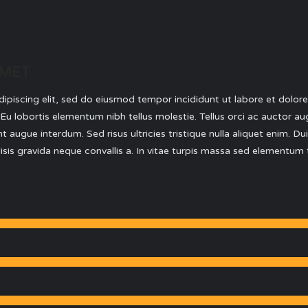
AMET
ipiscing elit, sed do eiusmod tempor incididunt ut labore et dolo
ae. Eu lobortis elementum nibh tellus molestie. Tellus orci ac auctor a
t augue interdum. Sed risus ultricies tristique nulla aliquet enim. Du
lisis gravida neque convallis a. In vitae turpis massa sed elementu