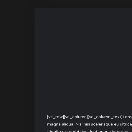
[vc_row][vc_column][vc_column_text]Lorem 
magna aliqua. Nisl nisi scelerisque eu ultr
fringilla ut morbi tincidunt augue interdum. 