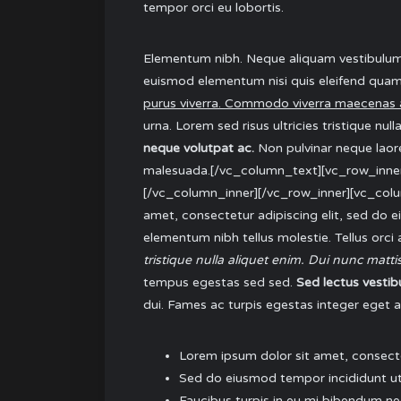
tempor orci eu lobortis.
Elementum nibh. Neque aliquam vestibulum m
euismod elementum nisi quis eleifend quam 
purus viverra. Commodo viverra maecenas 
urna. Lorem sed risus ultricies tristique null
neque volutpat ac.
Non pulvinar neque laore
malesuada.[/vc_column_text][vc_row_inner
[/vc_column_inner][/vc_row_inner][vc_co
amet, consectetur adipiscing elit, sed do ei
elementum nibh tellus molestie. Tellus orc
tristique nulla aliquet enim. Dui nunc matti
tempus egestas sed sed.
Sed lectus vestib
dui. Fames ac turpis egestas integer eget al
Lorem ipsum dolor sit amet, consecte
Sed do eiusmod tempor incididunt ut
Faucibus turpis in eu mi bibendum ne