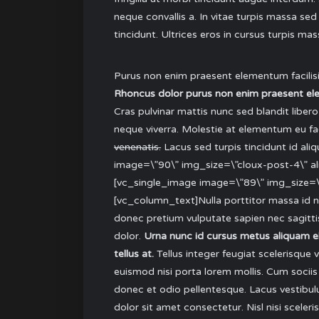
neque convallis a. In vitae turpis massa s
tincidunt. Ultrices eros in cursus turpis ma
Purus non enim praesent elementum facilisi
Rhoncus dolor purus non enim praesent elem
Cras pulvinar mattis nunc sed blandit libero
neque viverra. Molestie at elementum eu faci
venenatis.
Lacus sed turpis tincidunt id al
image=\”90\” img_size=\”cloux-post-4\” al
[vc_single_image image=\”89\” img_size=\”
[vc_column_text]Nulla porttitor massa id ne
donec pretium vulputate sapien nec sagittis
dolor.
Urna nunc id cursus metus aliquam ele
tellus at.
Tellus integer feugiat scelerisque v
euismod nisi porta lorem mollis. Cum sociis
donec et odio pellentesque. Lacus vestibul
dolor sit amet consectetur. Nisl nisi scele