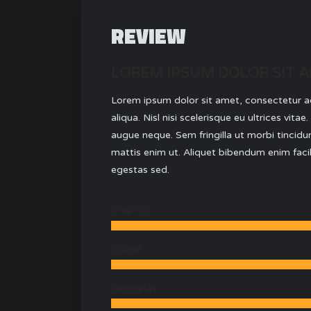
REVIEW
LOREM IPSUM DOLOR SIT 
Lorem ipsum dolor sit amet, consectetur ad
aliqua. Nisl nisi scelerisque eu ultrices vit
augue neque. Sem fringilla ut morbi tincidun
mattis enim ut. Aliquet bibendum enim faci
egestas sed.
Graphics
Sound
Gameplay