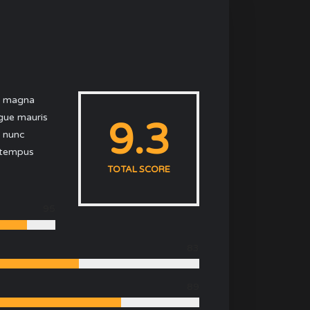
re magna
ugue mauris
9.3
i nunc
m tempus
TOTAL SCORE
95
83
89