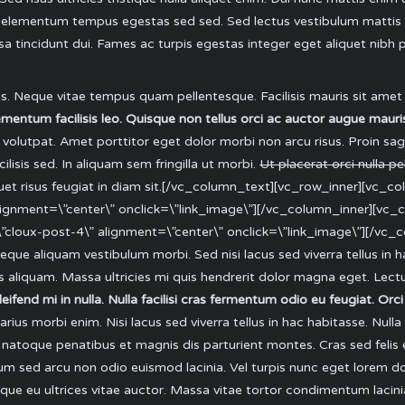
ed elementum tempus egestas sed sed. Sed lectus vestibulum mattis 
ssa tincidunt dui. Fames ac turpis egestas integer eget aliquet nibh p
s. Neque vitae tempus quam pellentesque. Facilisis mauris sit amet
entum facilisis leo. Quisque non tellus orci ac auctor augue mauris
 volutpat. Amet porttitor eget dolor morbi non arcu risus. Proin sag
lisis sed. In aliquam sem fringilla ut morbi.
Ut placerat orci nulla p
iquet risus feugiat in diam sit.[/vc_column_text][vc_row_inner][vc_
ignment=\”center\” onclick=\”link_image\”][/vc_column_inner][vc_
cloux-post-4\” alignment=\”center\” onclick=\”link_image\”][/vc_c
que aliquam vestibulum morbi. Sed nisi lacus sed viverra tellus in h
 aliquam. Massa ultricies mi quis hendrerit dolor magna eget. Lectu
ifend mi in nulla. Nulla facilisi cras fermentum odio eu feugiat. Orc
arius morbi enim. Nisi lacus sed viverra tellus in hac habitasse. Null
 natoque penatibus et magnis dis parturient montes. Cras sed felis e
um sed arcu non odio euismod lacinia. Vel turpis nunc eget lorem d
risque eu ultrices vitae auctor. Massa vitae tortor condimentum laci