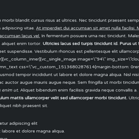
orbi blandit cursus risus at ultrices. Nec tincidunt praesent semp
adipiscing vitae.
At imperdiet dui accumsan sit amet nulla facilisi
accumsan lacus vel.
In fermentum posuere urna nec tincidunt. Mal
a aliquet enim tortor.
Ultricies lacus sed turpis tincidunt id. Purus 
et suspendisse. Vestibulum rhoncus est pellentesque elit ullamcorpe
][vc_column_inner][vc_single_image image=\”94\” img_size=\”clou
lumn_text css=\”.vc_custom_1513680287614{margin-bottom: 0rem !
usmod tempor incididunt ut labore et dolore magna aliqua. Nisl nisi s
i ac auctor augue mauris augue neque. Sem fringilla ut morbi tincid
s enim ut.
Aliquet bibendum enim facilisis gravida neque convallis a
ulum mattis ullamcorper velit sed ullamcorper morbi tincidunt.
Ultri
iquet nibh praesent sit.
tur adipiscing elit
 labore et dolore magna aliqua.
que.