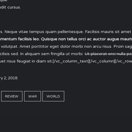
dit cursus.
s. Neque vitae tempus quam pellentesque. Facilisis mauris sit amet
entum facilisis leo. Quisque non tellus orci ac auctor augue mauris
 volutpat. Amet porttitor eget dolor morbi non arcu risus. Proin sag
lisis sed. In aliquam sem fringilla ut morbi.
Ut placerat orci nulla p
quet risus feugiat in diam sit.[/vc_column_text][/vc_column][/vc_row
y 2, 2018
REVIEW
WAR
WORLD