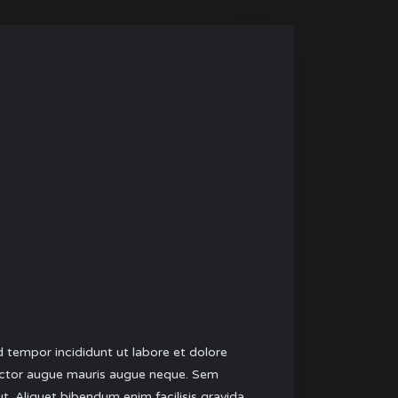
 tempor incididunt ut labore et dolore
c auctor augue mauris augue neque. Sem
 ut. Aliquet bibendum enim facilisis gravida