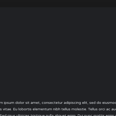
ipsum dolor sit amet, consectetur adipiscing elit, sed do eiusmod
ices vitae. Eu lobortis elementum nibh tellus molestie. Tellus orci a
Sed risus ultricies tristique nulla aliquet enim. Dui nunc mattis enim