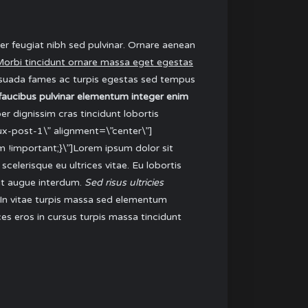
er feugiat nibh sed pulvinar. Ornare aenean
. Morbi tincidunt ornare massa eget egestas
esuada fames ac turpis egestas sed tempus
ut faucibus pulvinar elementum integer enim
r dignissim cras tincidunt lobortis
x-post-1\” alignment=\”center\”]
important;}\”]Lorem ipsum dolor sit
celerisque eu ultrices vitae. Eu lobortis
unt augue interdum.
Sed risus ultricies
. In vitae turpis massa sed elementum
ces eros in cursus turpis massa tincidunt