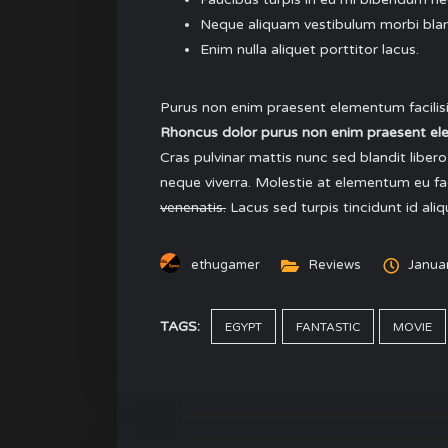
Neque aliquam vestibulum morbi blan
Enim nulla aliquet porttitor lacus.
Purus non enim praesent elementum facilisi
Rhoncus dolor purus non enim praesent elem
Cras pulvinar mattis nunc sed blandit libero
neque viverra. Molestie at elementum eu faci
venenatis.
Lacus sed turpis tincidunt id ali
ethugamer
Reviews
Januar
TAGS:
EGYPT
FANTASTIC
MOVIE