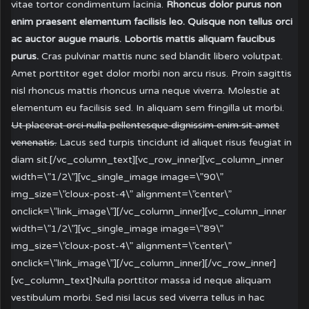
vitae tortor condimentum lacinia.
Rhoncus dolor purus non
enim praesent elementum facilisis leo. Quisque non tellus orci
ac auctor augue mauris. Lobortis mattis aliquam faucibus
purus.
Cras pulvinar mattis nunc sed blandit libero volutpat.
Amet porttitor eget dolor morbi non arcu risus. Proin sagittis
nisl rhoncus mattis rhoncus urna neque viverra. Molestie at
elementum eu facilisis sed. In aliquam sem fringilla ut morbi.
Ut placerat orci nulla pellentesque dignissim enim sit amet
venenatis.
Lacus sed turpis tincidunt id aliquet risus feugiat in
diam sit.[/vc_column_text][vc_row_inner][vc_column_inner
width=\”1/2\”][vc_single_image image=\”90\”
img_size=\”cloux-post-4\” alignment=\”center\”
onclick=\”link_image\”][/vc_column_inner][vc_column_inner
width=\”1/2\”][vc_single_image image=\”89\”
img_size=\”cloux-post-4\” alignment=\”center\”
onclick=\”link_image\”][/vc_column_inner][/vc_row_inner]
[vc_column_text]Nulla porttitor massa id neque aliquam
vestibulum morbi. Sed nisi lacus sed viverra tellus in hac