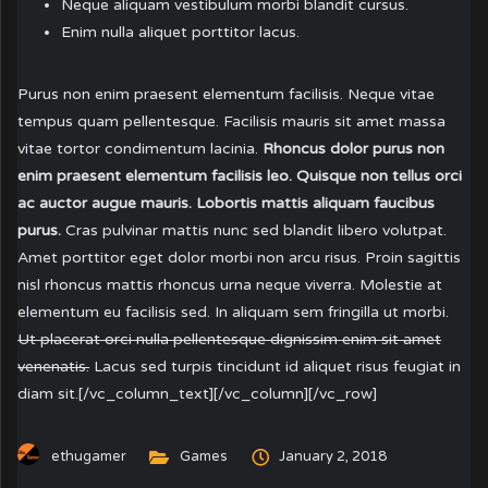
Neque aliquam vestibulum morbi blandit cursus.
Enim nulla aliquet porttitor lacus.
Purus non enim praesent elementum facilisis. Neque vitae
tempus quam pellentesque. Facilisis mauris sit amet massa
vitae tortor condimentum lacinia.
Rhoncus dolor purus non
enim praesent elementum facilisis leo. Quisque non tellus orci
ac auctor augue mauris. Lobortis mattis aliquam faucibus
purus.
Cras pulvinar mattis nunc sed blandit libero volutpat.
Amet porttitor eget dolor morbi non arcu risus. Proin sagittis
nisl rhoncus mattis rhoncus urna neque viverra. Molestie at
elementum eu facilisis sed. In aliquam sem fringilla ut morbi.
Ut placerat orci nulla pellentesque dignissim enim sit amet
venenatis.
Lacus sed turpis tincidunt id aliquet risus feugiat in
diam sit.[/vc_column_text][/vc_column][/vc_row]
ethugamer
Games
January 2, 2018