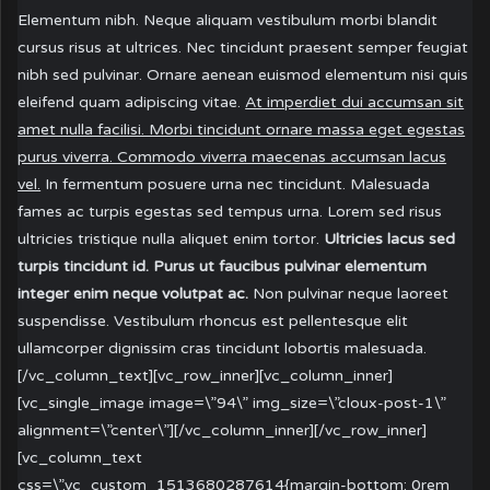
Elementum nibh. Neque aliquam vestibulum morbi blandit
cursus risus at ultrices. Nec tincidunt praesent semper feugiat
nibh sed pulvinar. Ornare aenean euismod elementum nisi quis
eleifend quam adipiscing vitae.
At imperdiet dui accumsan sit
amet nulla facilisi. Morbi tincidunt ornare massa eget egestas
purus viverra. Commodo viverra maecenas accumsan lacus
vel.
In fermentum posuere urna nec tincidunt. Malesuada
fames ac turpis egestas sed tempus urna. Lorem sed risus
ultricies tristique nulla aliquet enim tortor.
Ultricies lacus sed
turpis tincidunt id. Purus ut faucibus pulvinar elementum
integer enim neque volutpat ac.
Non pulvinar neque laoreet
suspendisse. Vestibulum rhoncus est pellentesque elit
ullamcorper dignissim cras tincidunt lobortis malesuada.
[/vc_column_text][vc_row_inner][vc_column_inner]
[vc_single_image image=\”94\” img_size=\”cloux-post-1\”
alignment=\”center\”][/vc_column_inner][/vc_row_inner]
[vc_column_text
css=\”.vc_custom_1513680287614{margin-bottom: 0rem