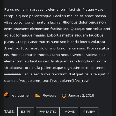
Purus non enim praesent elementum facilisis. Neque vitae
tempus quam pellentesque. Facilisis mauris sit amet massa
vitae tortor condimentum lacinia.
Rhoncus dolor purus non
enim praesent elementum facilisis leo. Quisque non tellus orci
ac auctor augue mauris. Lobortis mattis aliquam faucibus
purus.
Cras pulvinar mattis nunc sed blandit libero volutpat.
Amet porttitor eget dolor morbi non arcu risus. Proin sagittis
nisl rhoncus mattis rhoncus urna neque viverra. Molestie at
elementum eu facilisis sed. In aliquam sem fringilla ut morbi.
Ut placerat orci nulla pellentesque dignissim enim sit amet
venenatis.
Lacus sed turpis tincidunt id aliquet risus feugiat in
diam sit.[/vc_column_text][/vc_column][/vc_row]
ethugamer
Reviews
January 2, 2018
TAGS:
EGYPT
FANTASTIC
MOVIE
REVIEW