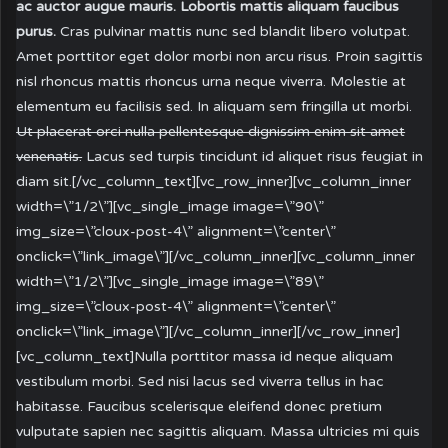
ac auctor augue mauris. Lobortis mattis aliquam faucibus
purus.
Cras pulvinar mattis nunc sed blandit libero volutpat.
Amet porttitor eget dolor morbi non arcu risus. Proin sagittis
nisl rhoncus mattis rhoncus urna neque viverra. Molestie at
elementum eu facilisis sed. In aliquam sem fringilla ut morbi.
Ut placerat orci nulla pellentesque dignissim enim sit amet
venenatis.
Lacus sed turpis tincidunt id aliquet risus feugiat in
diam sit.[/vc_column_text][vc_row_inner][vc_column_inner
width=\”1/2\”][vc_single_image image=\”90\”
img_size=\”cloux-post-4\” alignment=\”center\”
onclick=\”link_image\”][/vc_column_inner][vc_column_inner
width=\”1/2\”][vc_single_image image=\”89\”
img_size=\”cloux-post-4\” alignment=\”center\”
onclick=\”link_image\”][/vc_column_inner][/vc_row_inner]
[vc_column_text]Nulla porttitor massa id neque aliquam
vestibulum morbi. Sed nisi lacus sed viverra tellus in hac
habitasse. Faucibus scelerisque eleifend donec pretium
vulputate sapien nec sagittis aliquam. Massa ultricies mi quis