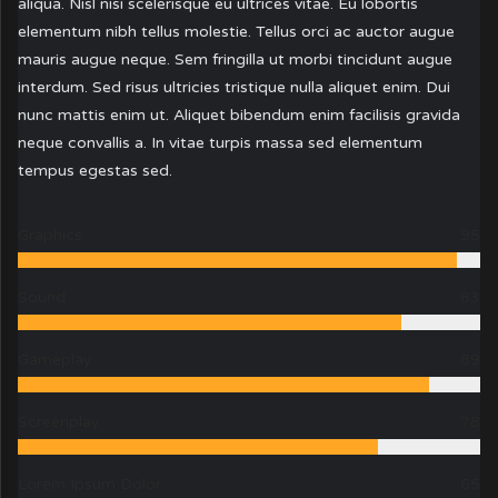
aliqua. Nisl nisi scelerisque eu ultrices vitae. Eu lobortis
elementum nibh tellus molestie. Tellus orci ac auctor augue
mauris augue neque. Sem fringilla ut morbi tincidunt augue
interdum. Sed risus ultricies tristique nulla aliquet enim. Dui
nunc mattis enim ut. Aliquet bibendum enim facilisis gravida
neque convallis a. In vitae turpis massa sed elementum
tempus egestas sed.
Graphics
95
Sound
83
Gameplay
89
Screenplay
78
Lorem Ipsum Dolor
65