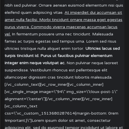
nibh sed pulvinar. Ornare aenean euismod elementum nisi quis
eleifend quam adipiscing vitae.
At imperdiet dui accumsan sit
amet nulla facilisi. Morbi tincidunt ornare massa eget egestas
purus viverra. Commodo viverra maecenas accumsan lacus
vel.
In fermentum posuere urna nec tincidunt. Malesuada
fames ac turpis egestas sed tempus urna. Lorem sed risus
ultricies tristique nulla aliquet enim tortor.
Ultricies lacus sed
turpis tincidunt id. Purus ut faucibus pulvinar elementum
integer enim neque volutpat ac.
Non pulvinar neque laoreet
suspendisse. Vestibulum rhoncus est pellentesque elit
ullamcorper dignissim cras tincidunt lobortis malesuada.
[/vc_column_text][vc_row_inner][vc_column_inner]
[vc_single_image image=\”94\” img_size=\”cloux-post-1\”
alignment=\”center\”][/vc_column_inner][/vc_row_inner]
[vc_column_text
css=\”.vc_custom_1513680287614{margin-bottom: 0rem
!important;}\”]Lorem ipsum dolor sit amet, consectetur
adipiscing elit, sed do eiusmod tempor incididunt ut labore et